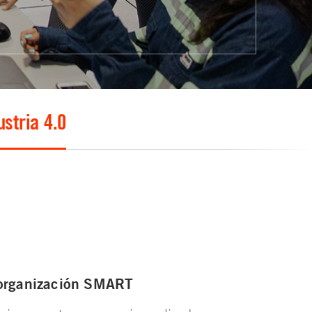
ustria 4.0
organización SMART