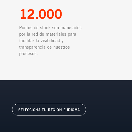
12.000
Puntos de stock son manejados
por la red de materiales para
facilitar la visibilidad y
transparencia de nuestros
procesos.
SELECCIONA TU REGIÓN E IDIOMA