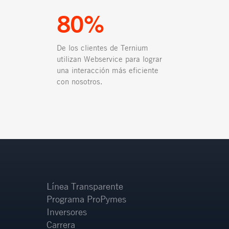
80%
De los clientes de Ternium
utilizan Webservice para lograr
una interacción más eficiente
con nosotros.
Línea Transparente
Programa ProPymes
Inversores
Carrera