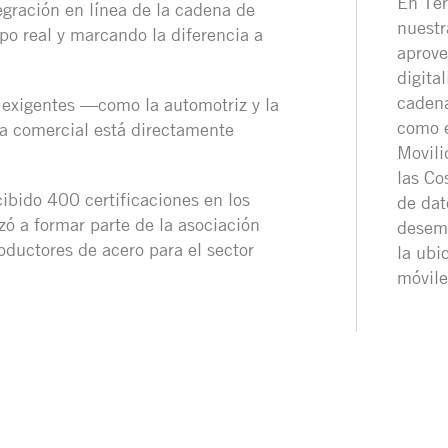
En Te
egración en línea de la cadena de
nuestr
mpo real y marcando la diferencia a
aprove
digita
cadena
 exigentes —como la automotriz y la
como e
a comercial está directamente
Movili
las Co
ibido 400 certificaciones en los
de dat
ó a formar parte de la asociación
desemp
oductores de acero para el sector
la ubi
móvile