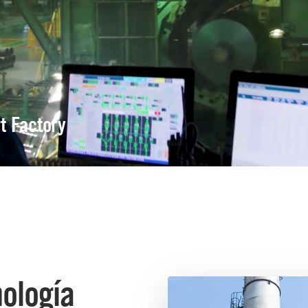
t Factory
nología