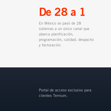
De 28 a 1
En México se pasó de 28
sistemas a un único canal que
abarca planificación,
programación, calidad, despacho
y facturación.
Portal de acceso exclusivo para
clientes Ternium.