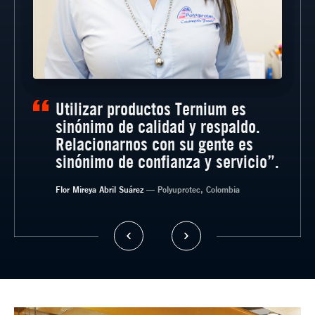
Utilizar productos Ternium es
sinónimo de calidad y respaldo.
Relacionarnos con su gente es
sinónimo de confianza y servicio”.
Flor Mireya Abril Suárez
— Bertotto Boglione S.A., Argentina
— Semirremolques Vulcano, Argentina
— Polyuprotec, Colombia