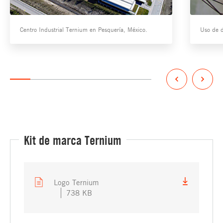
Centro Industrial Ternium en Pesquería, México.
Uso de d
Kit de marca Ternium
Logo Ternium
738 KB