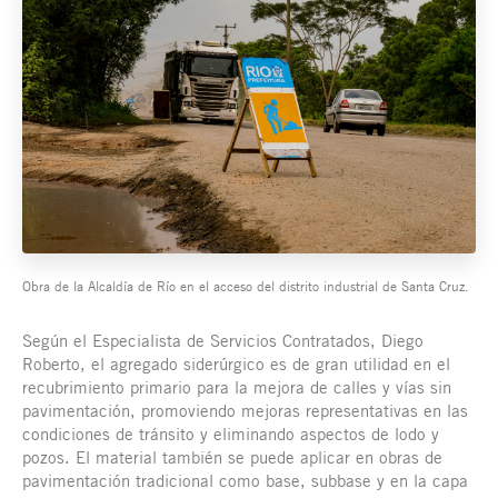
Obra de la Alcaldía de Río en el acceso del distrito industrial de Santa Cruz.
Según el Especialista de Servicios Contratados, Diego
Roberto, el agregado siderúrgico es de gran utilidad en el
recubrimiento primario para la mejora de calles y vías sin
pavimentación, promoviendo mejoras representativas en las
condiciones de tránsito y eliminando aspectos de lodo y
pozos. El material también se puede aplicar en obras de
pavimentación tradicional como base, subbase y en la capa