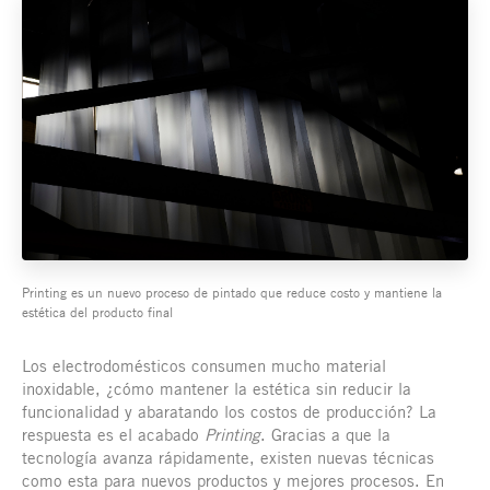
Printing es un nuevo proceso de pintado que reduce costo y mantiene la
estética del producto final
Los electrodomésticos consumen mucho material
inoxidable, ¿cómo mantener la estética sin reducir la
funcionalidad y abaratando los costos de producción? La
respuesta es el acabado
Printing
. Gracias a que la
tecnología avanza rápidamente, existen nuevas técnicas
como esta para nuevos productos y mejores procesos. En