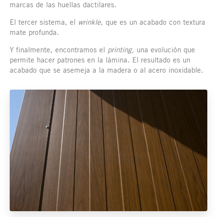
marcas de las huellas dactilares.
El tercer sistema, el
wrinkle
, que es un acabado con textura
mate profunda.
Y finalmente, encontramos el
printing
,
una evolución que
permite hacer patrones en la lámina. El resultado es un
acabado que se asemeja a la madera o al acero inoxidable.