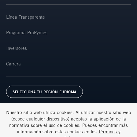
Línea Transparente
Programa ProPymes
Inversores
Carrera
SELECCIONA TU REGIÓN E IDIOMA
Nuestro sitio web utiliza cookies. Al utilizar nuestro sitio web
(desde cualquier dispositivo) aceptas la aplicación de la
normativa sobre el uso de cookies. Puedes encontrar más
información sobre estas cookies en los
Términos y
Términos y condiciones
Preguntas frecuentes