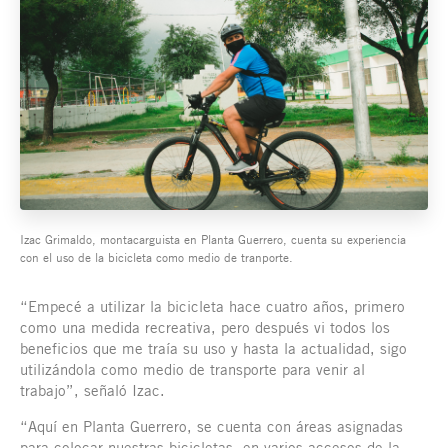
Izac Grimaldo, montacarguista en Planta Guerrero, cuenta su experiencia
con el uso de la bicicleta como medio de tranporte.
“Empecé a utilizar la bicicleta hace cuatro años, primero
como una medida recreativa, pero después vi todos los
beneficios que me traía su uso y hasta la actualidad, sigo
utilizándola como medio de transporte para venir al
trabajo”, señaló Izac.
“Aquí en Planta Guerrero, se cuenta con áreas asignadas
para colocar nuestras bicicletas, en varios accesos de la