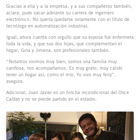
Gracias a ella y a la empresa, y a sus compañeros también,
aclara, pudo sacar adelante su carrera de ingeniero
electrónico. No quería quedarse solamente con el título de
tecnólogo en automatización industrial.
Igual, ahora cuenta con orgullo que su esposa fue enfermera
toda la vida, y que sus dos hijas, que complementan el
hogar, Gina y Jimena, son profesionales también.
“Nosotros vivimos muy bien, somos una familia muy
cariñosa, nos acompañamos. Es muy grato, muy cálido
tener un hogar así, como el mío. Yo vivo muy feliz”.
asegura.
Adicional, Juan Javier es un hincha incondicional del Once
Caldas y no se pierde partido en el estadio.