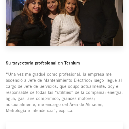
Su trayectoria profesional en Ternium
“Una vez me gradué como profesional, la empresa me
ascendió a Jefe de Mantenimiento Eléctrico; luego llegué al
cargo de Jefe de Servicios, que ocupo actualmente. Soy el
responsable de todas las “utilities” de la compañía: energía,
agua, gas, aire comprimido, grandes motores;
adicionalmente, me encargo del Área de Almacén,
Metrología e intendencia”, explica.