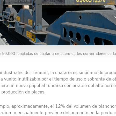
 50.000 toneladas de chatarra de acero en los convertidores de l
industriales de Ternium, la chatarra es sinónimo de produ
a vuelto inutilizable por el tiempo de uso o sobrante de o
iere un nuevo papel al fundirse con arrabio del alto horno
y producción de placas.
jemplo, aproximadamente, el 12% del volumen de plancho
ernium mensualmente proviene del aumento en la produc