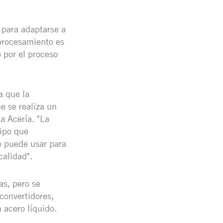
 para adaptarse a
procesamiento es
 por el proceso
a que la
e se realiza un
la Acería. "La
tipo que
e puede usar para
calidad".
s, pero se
convertidores,
 acero líquido.