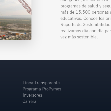
programas de salud y segu
más de 15,500 personas a
educativos. Conoce los pr
Reporte de Sostenibilidad,
realizamos día con día par
vez más sostenible.
Línea Transparente
Programa ProPymes
Inversores
Carrera