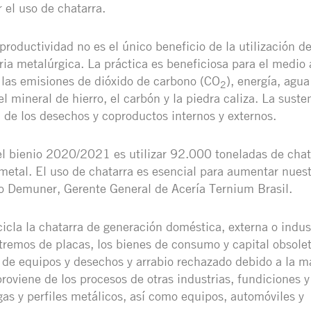
 el uso de chatarra.
productividad no es el único beneficio de la utilización de
tria metalúrgica. La práctica es beneficiosa para el medio
las emisiones de dióxido de carbono (CO
), energía, agua
2
 mineral de hierro, el carbón y la piedra caliza. La suste
n de los desechos y coproductos internos y externos.
 el bienio 2020/2021 es utilizar 92.000 toneladas de cha
metal. El uso de chatarra es esencial para aumentar nuest
 Demuner, Gerente General de Acería Ternium Brasil.
icla la chatarra de generación doméstica, externa o indust
xtremos de placas, los bienes de consumo y capital obsolet
 de equipos y desechos y arrabio rechazado debido a la ma
proviene de los procesos de otras industrias, fundiciones 
gas y perfiles metálicos, así como equipos, automóviles y