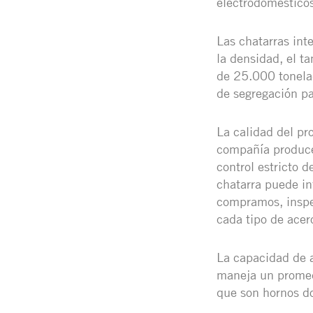
electrodomésticos
Las chatarras int
la densidad, el t
de 25.000 tonela
de segregación pa
La calidad del pr
compañía produce 
control estricto d
chatarra puede in
compramos, inspe
cada tipo de acer
La capacidad de a
maneja un promed
que son hornos do