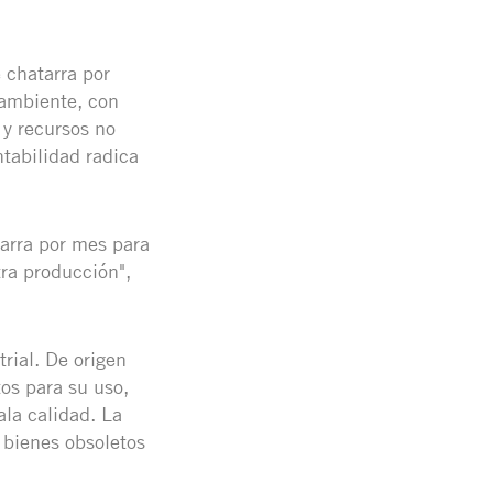
 chatarra por
 ambiente, con
 y recursos no
ntabilidad radica
tarra por mes para
ra producción",
rial. De origen
os para su uso,
la calidad. La
y bienes obsoletos