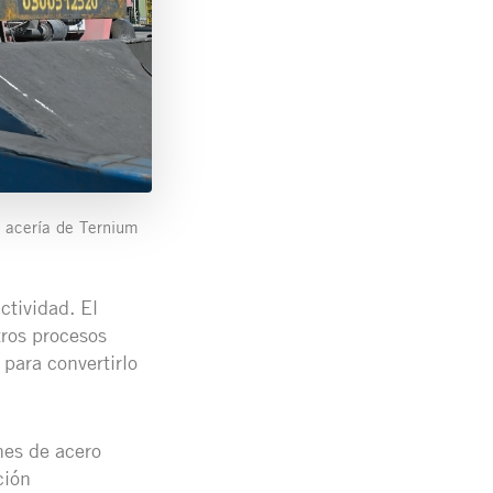
a acería de Ternium
ctividad. El
tros procesos
 para convertirlo
nes de acero
ción