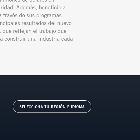
ridad. Además, benefició a
 través de sus programas
incipales resultados del nuevo
 que reflejan el trabajo que
a construir una industria cada
SELECCIONA TU REGIÓN E IDIOMA