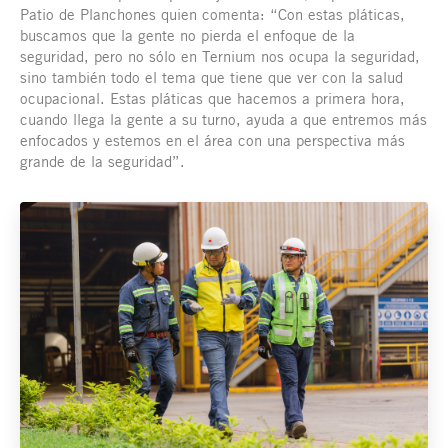
Patio de Planchones quien comenta: “Con estas pláticas,
buscamos que la gente no pierda el enfoque de la
seguridad, pero no sólo en Ternium nos ocupa la seguridad,
sino también todo el tema que tiene que ver con la salud
ocupacional. Estas pláticas que hacemos a primera hora,
cuando llega la gente a su turno, ayuda a que entremos más
enfocados y estemos en el área con una perspectiva más
grande de la seguridad”.