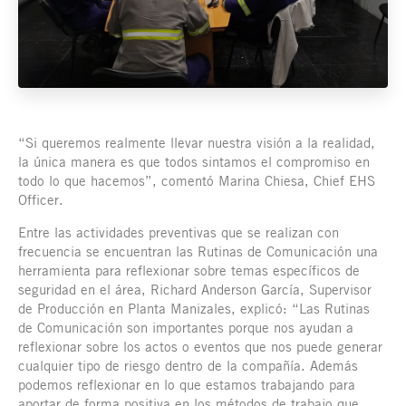
“Si queremos realmente llevar nuestra visión a la realidad,
la única manera es que todos sintamos el compromiso en
todo lo que hacemos”, comentó Marina Chiesa, Chief EHS
Officer.
Entre las actividades preventivas que se realizan con
frecuencia se encuentran las Rutinas de Comunicación una
herramienta para reflexionar sobre temas específicos de
seguridad en el área, Richard Anderson García, Supervisor
de Producción en Planta Manizales, explicó: “Las Rutinas
de Comunicación son importantes porque nos ayudan a
reflexionar sobre los actos o eventos que nos puede generar
cualquier tipo de riesgo dentro de la compañía. Además
podemos reflexionar en lo que estamos trabajando para
aportar de forma positiva en los métodos de trabajo que