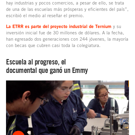
hay industrias y pocos comercios, a pesar de ello, se trata
de una de las escuelas más prósperas y eficientes del país”,
escribió el medio al reseñar el premio.
La ETRR es parte del proyecto industrial de Ternium
y su
inversión inicial fue de 30 millones de dólares. A la fecha,
han egresado dos generaciones con 244 jóvenes, la mayoría
con becas que cubren casi toda la colegiatura.
Escuela al progreso, el
documental que ganó un Emmy