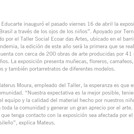
l Educarte inauguró el pasado viernes 16 de abril la expos
rasil a través de los ojos de los niños”. Apoyado por Ter
do por el Taller Social Ecoar das Artes, ubicado en el barr
andemia, la edición de este año será la primera que se rea
cuenta con cerca de 200 obras de arte producidas por 41 
años. La exposición presenta muñecas, floreros, camafeos,
s y también portarretratos de diferentes modelos.
terus Moura, empleado del Taller, la esperanza es que e
comunidad. “Nuestra expectativa es la mejor posible, teni
l equipo y la calidad del material hecho por nuestros niño
 toda la comunidad y generar un gran aprecio por el arte.
que tenga contacto con la exposición sea afectada por el
ileño”, explica Mateus.