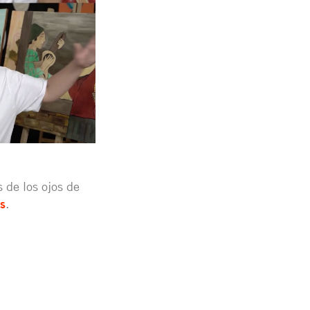
s de los ojos de
s
.