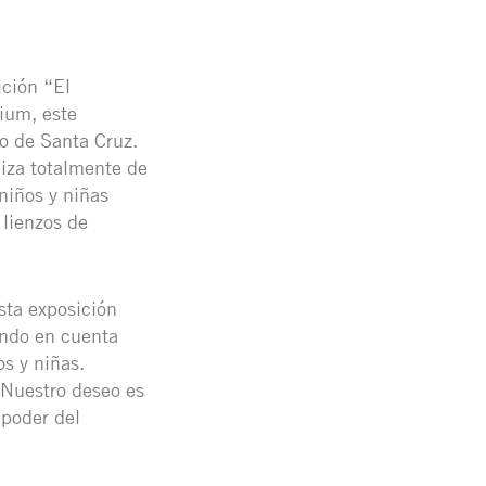
ición “El
nium, este
io de Santa Cruz.
liza totalmente de
niños y niñas
 lienzos de
sta exposición
endo en cuenta
s y niñas.
 Nuestro deseo es
 poder del