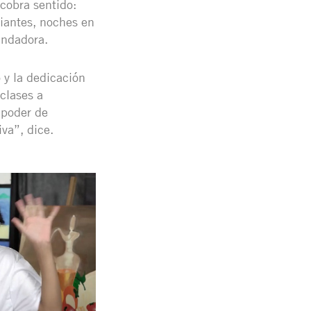
 cobra sentido:
fiantes, noches en
undadora.
 y la dedicación
clases a
 poder de
iva”, dice.