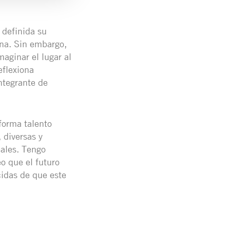
 definida su
ina. Sin embargo,
aginar el lugar al
eflexiona
ntegrante de
forma talento
 diversas y
eales. Tengo
o que el futuro
cidas de que este