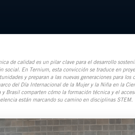
ca de calidad es un pilar clave para el desarrollo sosteni
ón social. En Ternium, esta convicción se traduce en proy
unidades y preparan a las nuevas generaciones para los d
arco del Día Internacional de la Mujer y la Niña en la Cie
 y Brasil comparten cómo la formación técnica y el acce
celencia están marcando su camino en disciplinas STEM.