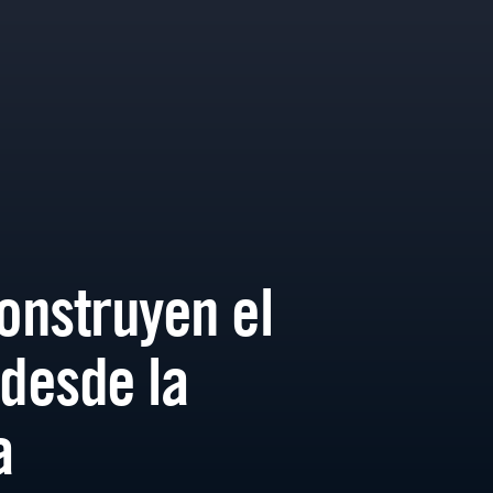
construyen el
 desde la
a