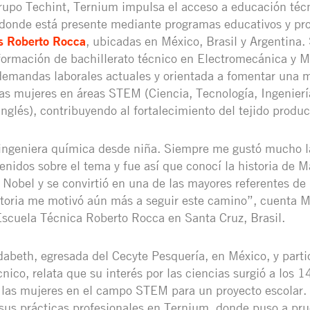
upo Techint, Ternium impulsa el acceso a educación técn
donde está presente mediante programas educativos y pr
s Roberto Rocca
, ubicadas en México, Brasil y Argentina
formación de bachillerato técnico en Electromecánica y M
demandas laborales actuales y orientada a fomentar una 
las mujeres en áreas STEM (Ciencia, Tecnología, Ingenier
inglés), contribuyendo al fortalecimiento del tejido product
 ingeniera química desde niña. Siempre me gustó mucho l
enidos sobre el tema y fue así que conocí la historia de M
Nobel y se convirtió en una de las mayores referentes de 
toria me motivó aún más a seguir este camino”, cuenta M
Escuela Técnica Roberto Rocca en Santa Cruz, Brasil.
idabeth, egresada del Cecyte Pesquería, en México, y parti
ico, relata que su interés por las ciencias surgió a los 1
 las mujeres en el campo STEM para un proyecto escolar.
ar sus prácticas profesionales en Ternium, donde puso a pr