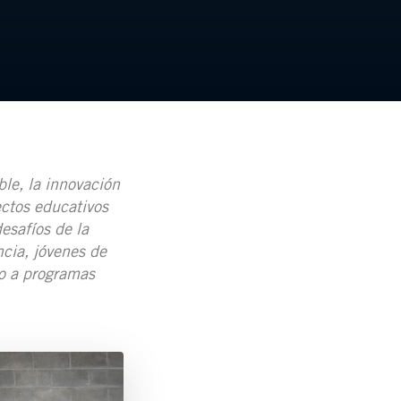
ble, la innovación
ectos educativos
esafíos de la
ncia, jóvenes de
so a programas