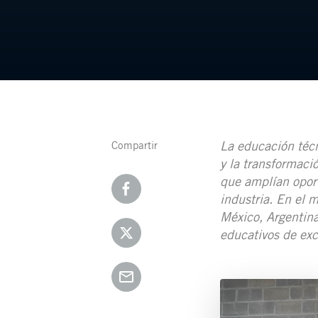
La educación técni
Compartir
y la transformaci
que amplían oport
industria. En el m
México, Argentina
educativos de ex