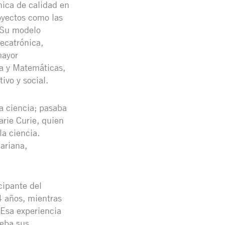
ica de calidad en
oyectos como las
. Su modelo
ecatrónica,
mayor
ía y Matemáticas,
ivo y social.
a ciencia; pasaba
arie Curie, quien
la ciencia.
ariana,
cipante del
4 años, mientras
 Esa experiencia
ueba sus