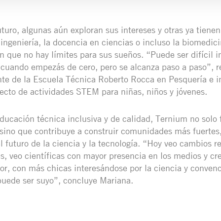
turo, algunas aún exploran sus intereses y otras ya tienen
 ingeniería, la docencia en ciencias o incluso la biomedic
n que no hay límites para sus sueños. “Puede ser difícil im
 cuando empezás de cero, pero se alcanza paso a paso”, r
nte de la Escuela Técnica Roberto Rocca en Pesquería e i
cto de actividades STEM para niñas, niños y jóvenes.
ducación técnica inclusiva y de calidad, Ternium no solo 
, sino que contribuye a construir comunidades más fuertes,
l futuro de la ciencia y la tecnología. “Hoy veo cambios r
s, veo científicas con mayor presencia en los medios y cre
or, con más chicas interesándose por la ciencia y conven
uede ser suyo”, concluye Mariana.