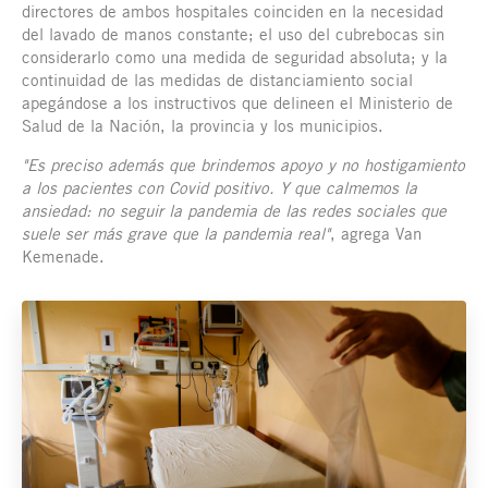
directores de ambos hospitales coinciden en la necesidad
del lavado de manos constante; el uso del cubrebocas sin
considerarlo como una medida de seguridad absoluta; y la
continuidad de las medidas de distanciamiento social
apegándose a los instructivos que delineen el Ministerio de
Salud de la Nación, la provincia y los municipios.
"Es preciso además que brindemos apoyo y no hostigamiento
a los pacientes con Covid positivo. Y que calmemos la
ansiedad: no seguir la pandemia de las redes sociales que
suele ser más grave que la pandemia real"
, agrega Van
Kemenade.