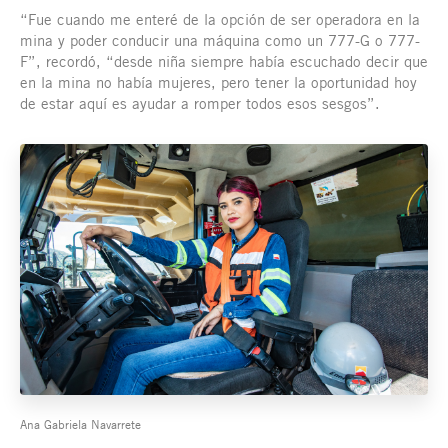
“Fue cuando me enteré de la opción de ser operadora en la
mina y poder conducir una máquina como un 777-G o 777-
F”, recordó, “desde niña siempre había escuchado decir que
en la mina no había mujeres, pero tener la oportunidad hoy
de estar aquí es ayudar a romper todos esos sesgos”.
Ana Gabriela Navarrete