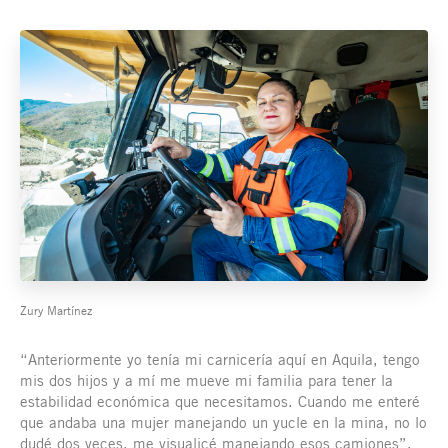
Zury Martínez
“Anteriormente yo tenía mi carnicería aquí en Aquila, tengo
mis dos hijos y a mí me mueve mi familia para tener la
estabilidad económica que necesitamos. Cuando me enteré
que andaba una mujer manejando un yucle en la mina, no lo
dudé dos veces, me visualicé manejando esos camiones”,