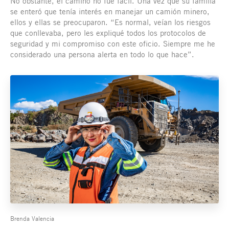
No obstante, el camino no fue fácil. Una vez que su familia
se enteró que tenía interés en manejar un camión minero,
ellos y ellas se preocuparon. “Es normal, veían los riesgos
que conllevaba, pero les expliqué todos los protocolos de
seguridad y mi compromiso con este oficio. Siempre me he
considerado una persona alerta en todo lo que hace”.
Brenda Valencia