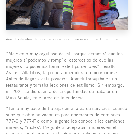
Araceli Villalobos, la primera operadora de camiones fuera de carretera.
“Me siento muy orgullosa de mí, porque demostré que las
mujeres sí podemos y rompí el estereotipo de que las
mujeres no podemos tomar este tipo de roles”, resaltó
Araceli Villalobos, la primera operadora en incorporarse.
Antes de llegar a esta posición, Araceli trabajaba en un
restaurante y tomaba lecciones de estilismo. Sin embargo,
en 2021 se dio cuenta de la oportunidad de trabajar en
Mina Aquila, en el área de Intendencia.
“Tenía muy poco de trabajar en el área de servicios cuando
supe que abrirían vacantes para operadores de camiones
777-G y 777-F o como la gente los conoce a los camiones
mineros, ‘Yucles’. Pregunté si aceptaban mujeres en el
puesto y me dijeron que sí. Primero, apliqué a Ternium