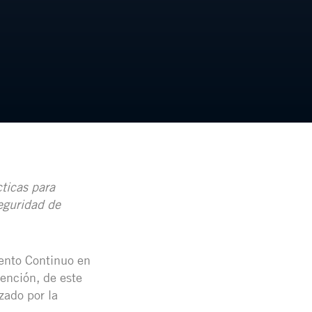
ticas para
eguridad de
ento Continuo en
ención, de este
ado por la