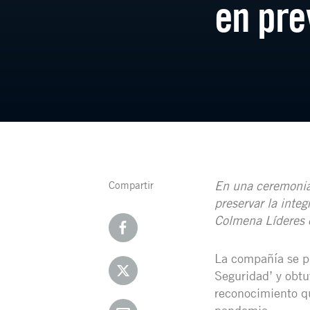
en pre
En una ceremonia 
Compartir
preservar la inte
Colmena Líderes 
La compañía se pr
Seguridad’ y obtu
reconocimiento q