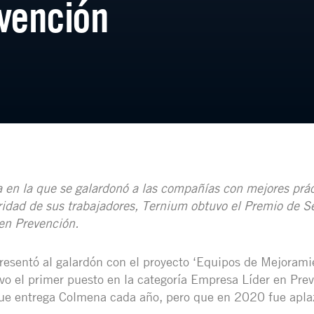
vención
en la que se galardonó a las compañías con mejores prác
gridad de sus trabajadores, Ternium obtuvo el Premio de S
en Prevención.
esentó al galardón con el proyecto ‘Equipos de Mejorami
vo el primer puesto en la categoría Empresa Líder en Prev
ue entrega Colmena cada año, pero que en 2020 fue aplaz