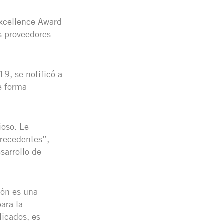
Excellence Award
s proveedores
19, se notificó a
e forma
ioso. Le
recedentes”,
sarrollo de
dón es una
ara la
licados, es