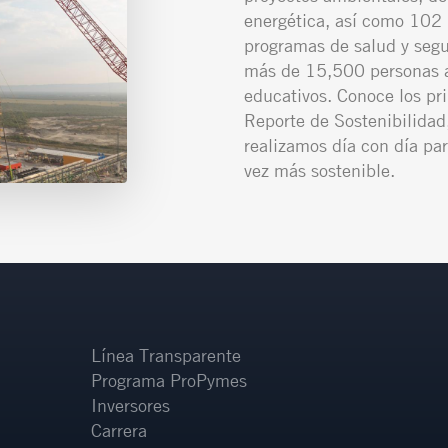
energética, así como 102 
programas de salud y segu
más de 15,500 personas a
educativos. Conoce los pr
Reporte de Sostenibilidad,
realizamos día con día par
vez más sostenible.
Línea Transparente
Programa ProPymes
Inversores
Carrera