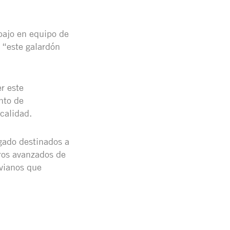
abajo en equipo de
 “este galardón
r este
nto de
calidad.
egado destinados a
eros avanzados de
ivianos que