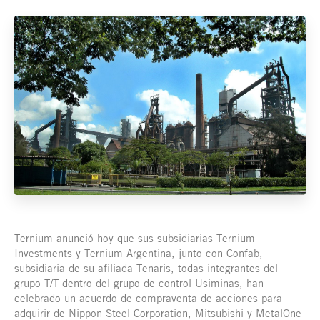
Ternium anunció hoy que sus subsidiarias Ternium
Investments y Ternium Argentina, junto con Confab,
subsidiaria de su afiliada Tenaris, todas integrantes del
grupo T/T dentro del grupo de control Usiminas, han
celebrado un acuerdo de compraventa de acciones para
adquirir de Nippon Steel Corporation, Mitsubishi y MetalOne