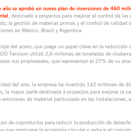
e año se aprobó un nuevo plan de inversiones de 460 mill
ntal
, destinado a proyectos para mejorar el control de las
do, la gestión de materias primas y el control de calidad 
ciones en México, Brasil y Argentina.
claje del acero, que juega un papel clave en la reducción 
20 Ternium utilizó 2,6 millones de toneladas de chatarra
todas sus propiedades, que representan el 27% de su pro
lidad del aire, la empresa ha invertido 142 millones de dó
s, la mayor parte destinada a proyectos para mejorar la c
s emisiones de material particulado en las instalaciones,
l uso de coproductos para reducir la producción de desech
va que promueve la economía circular y reduce el consum