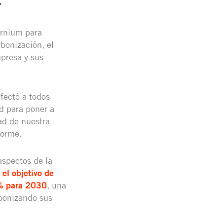
.
ernium para
bonización, el
mpresa y sus
fectó a todos
d para poner a
dad de nuestra
forme.
aspectos de la
el objetivo de
0% para 2030
, una
bonizando sus