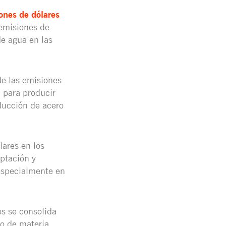
ones de dólares
 emisiones de
de agua en las
de las emisiones
 para producir
ducción de acero
lares en los
aptación y
 especialmente en
os se consolida
o de materia