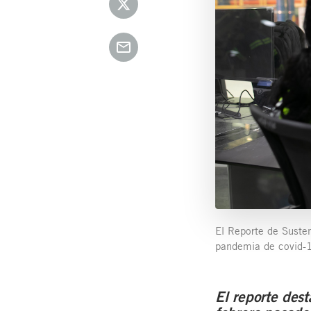
El Reporte de Suste
pandemia de covid-
El reporte des