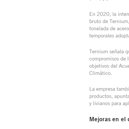
En 2020, la inten
bruto de Ternium,
tonelada de acer
temporales adopta
Ternium señala qu
compromisos de lo
objetivos del Acu
Climático.
La empresa tambié
productos, apunta
y livianos para a
Mejoras en el