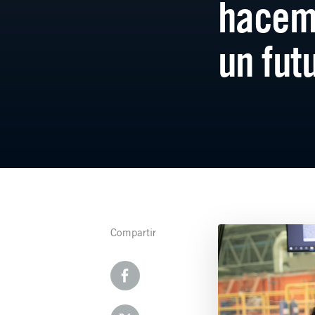
hacem
un fut
Compartir