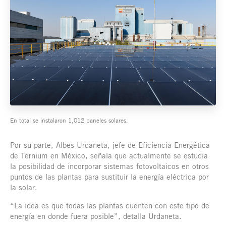
En total se instalaron 1,012 paneles solares.
Por su parte, Albes Urdaneta, jefe de Eficiencia Energética
de Ternium en México, señala que actualmente se estudia
la posibilidad de incorporar sistemas fotovoltaicos en otros
puntos de las plantas para sustituir la energía eléctrica por
la solar.
“La idea es que todas las plantas cuenten con este tipo de
energía en donde fuera posible”, detalla Urdaneta.