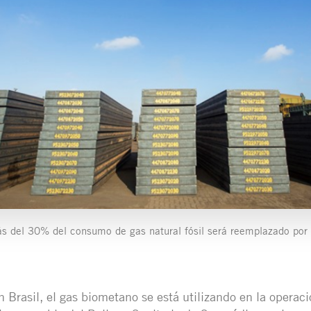
ás del 30% del consumo de gas natural fósil será reemplazado por
n Brasil, el gas biometano se está utilizando en la operaci