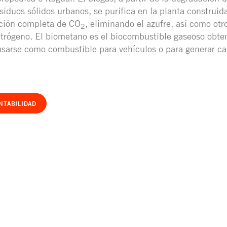
siduos sólidos urbanos, se purifica en la planta construida
ción completa de CO
, eliminando el azufre, así como ot
2
itrógeno. El biometano es el biocombustible gaseoso obte
sarse como combustible para vehículos o para generar cal
NTABILIDAD