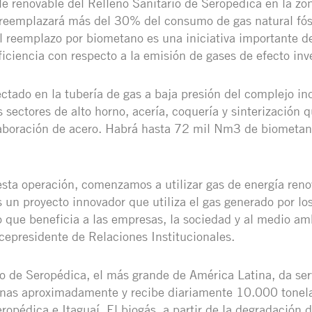
e renovable del Relleno Sanitario de Seropédica en la zo
 reemplazará más del 30% del consumo de gas natural fós
 reemplazo por biometano es una iniciativa importante d
ficiencia con respecto a la emisión de gases de efecto inv
ctado en la tubería de gas a baja presión del complejo ind
s sectores de alto horno, acería, coquería y sinterización 
laboración de acero. Habrá hasta 72 mil Nm3 de biometa
 esta operación, comenzamos a utilizar gas de energía ren
s un proyecto innovador que utiliza el gas generado por lo
lo que beneficia a las empresas, la sociedad y al medio am
icepresidente de Relaciones Institucionales.
rio de Seropédica, el más grande de América Latina, da ser
onas aproximadamente y recibe diariamente 10.000 tonel
ropédica e Itaguaí. El biogás, a partir de la degradación 