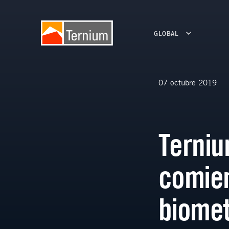
GLOBAL
07 octubre 2019
Terniu
comien
biomet