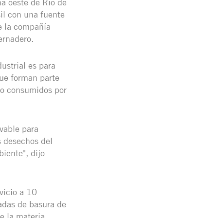
na oeste de Río de
il con una fuente
e la compañía
ernadero.
ustrial es para
que forman parte
no consumidos por
ovable para
s desechos del
biente", dijo
vicio a 10
adas de basura de
de la materia