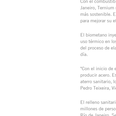
Con el combustibl
Janeiro, Ternium
más sostenible.
El
para mejorar su e
El biometano inye
uso térmico en lo
del proceso de e
día.
"Con el inicio de
producir acero. E
aterro sanitario, 
Pedro Teixeira, V
El relleno sanita
millones de pers
Río de Janeiro, Se