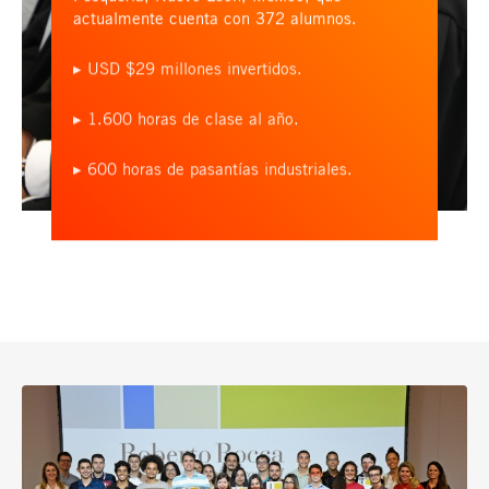
actualmente cuenta con 372 alumnos.
▸ USD $29 millones invertidos.
▸ 1.600 horas de clase al año.
▸ 600 horas de pasantías industriales.