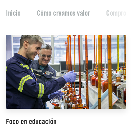
Inicio
Cómo creamos valor
Compromis
Foco en educación