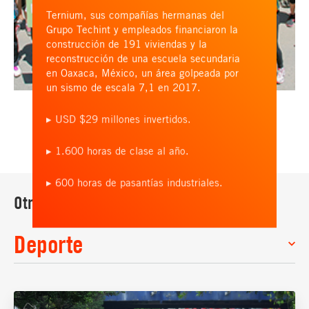
Ternium, sus compañías hermanas del
Grupo Techint y empleados financiaron la
construcción de 191 viviendas y la
reconstrucción de una escuela secundaria
en Oaxaca, México, un área golpeada por
un sismo de escala 7,1 en 2017.
▸ USD $29 millones invertidos.
▸ 1.600 horas de clase al año.
▸ 600 horas de pasantías industriales.
Otros programas e iniciativas
Deporte