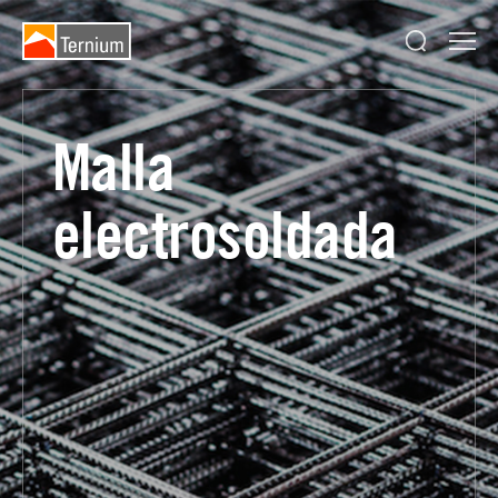
Malla
electrosoldada