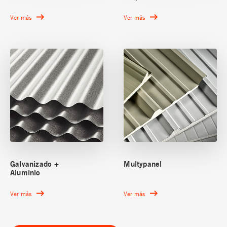
Ver más
Ver más
Galvanizado +
Multypanel
Aluminio
Ver más
Ver más