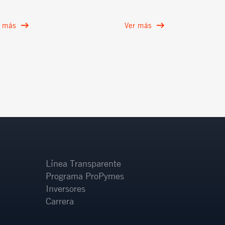
r más
Ver más
Línea Transparente
Programa ProPymes
Inversores
Carrera