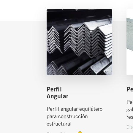
Perfil
Pe
Angular
Pe
Perfil angular equilátero
ga
para construcción
re
estructural
Dis