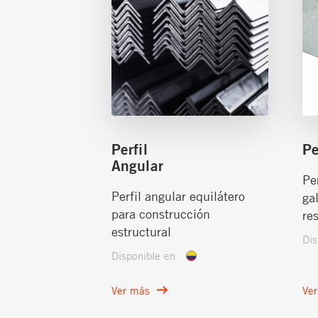
Perfil
Pe
Angular
Pe
Perfil angular equilátero
ga
para construcción
re
estructural
Dis
Disponible en
Ver más
Ve