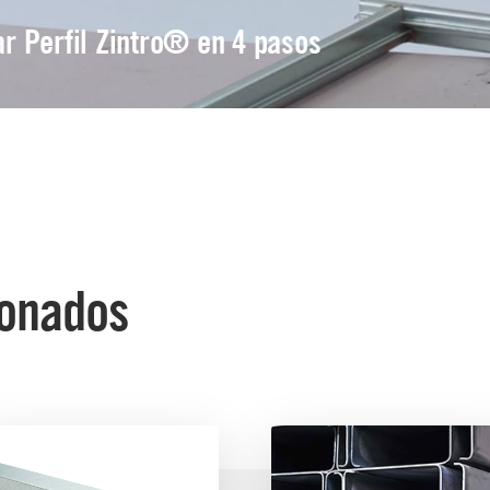
r Perfil Zintro® en 4 pasos
ionados