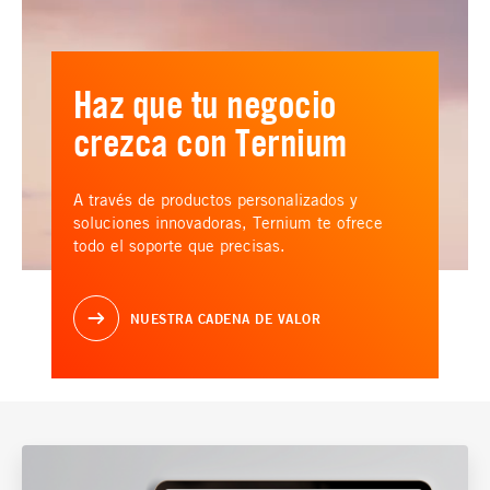
Haz que tu negocio
crezca con Ternium
A través de productos personalizados y
soluciones innovadoras, Ternium te ofrece
todo el soporte que precisas.
NUESTRA CADENA DE VALOR