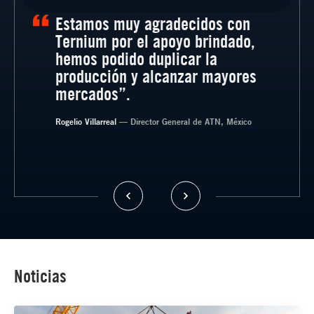
Estamos muy agradecidos con
Ternium por el apoyo brindado,
hemos podido duplicar la
producción y alcanzar mayores
— Gerente General, SISTEGUA, Guatemala.
mercados”.
— Director de Grupo Bercomat, Argentina
Rogelio Villarreal
— Socio Gerente de Esteban Cordero SRL,
— Director General de ATN, México
Argentina
— Director de Innovación en Transportes
CASTA, México
Noticias