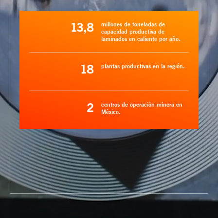
13,8
millones de toneladas de
capacidad productiva de
laminados en caliente por año.
18
plantas productivas en la región.
2
centros de operación minera en
México.