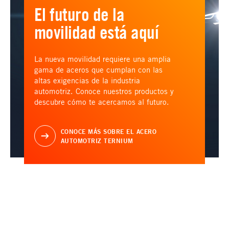
El futuro de la
movilidad está aquí
La nueva movilidad requiere una amplia
gama de aceros que cumplan con las
altas exigencias de la industria
automotriz. Conoce nuestros productos y
descubre cómo te acercamos al futuro.
CONOCE MÁS SOBRE EL ACERO
AUTOMOTRIZ TERNIUM