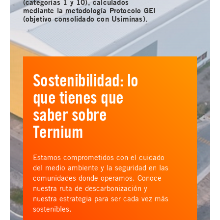
(categorías 1 y 10), calculados
mediante la metodología Protocolo GEI
(objetivo consolidado con Usiminas).
Sostenibilidad: lo
que tienes que
saber sobre
Ternium
Estamos comprometidos con el cuidado
del medio ambiente y la seguridad en las
comunidades donde operamos. Conoce
nuestra ruta de descarbonización y
nuestra estrategia para ser cada vez más
sostenibles.