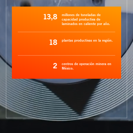
13,8
millones de toneladas de
capacidad productiva de
laminados en caliente por año.
18
plantas productivas en la región.
2
centros de operación minera en
México.