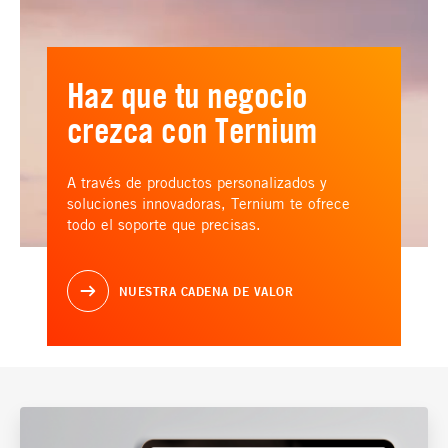
Haz que tu negocio
crezca con Ternium
A través de productos personalizados y
soluciones innovadoras, Ternium te ofrece
todo el soporte que precisas.
NUESTRA CADENA DE VALOR