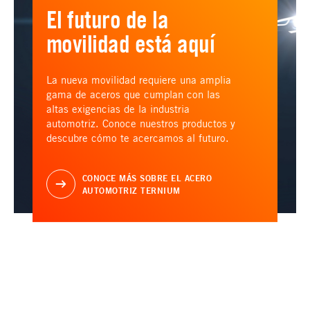
El futuro de la
movilidad está aquí
La nueva movilidad requiere una amplia
gama de aceros que cumplan con las
altas exigencias de la industria
automotriz. Conoce nuestros productos y
descubre cómo te acercamos al futuro.
CONOCE MÁS SOBRE EL ACERO
AUTOMOTRIZ TERNIUM