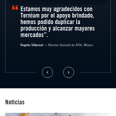
Estamos muy agradecidos con
Ternium por el apoyo brindado,
hemos podido duplicar la
producción y alcanzar mayores
— Gerente General, SISTEGUA, Guatemala.
mercados”.
— Director de Grupo Bercomat, Argentina
Rogelio Villarreal
— Socio Gerente de Esteban Cordero SRL,
— Director General de ATN, México
Argentina
— Director de Innovación en Transportes
CASTA, México
Noticias