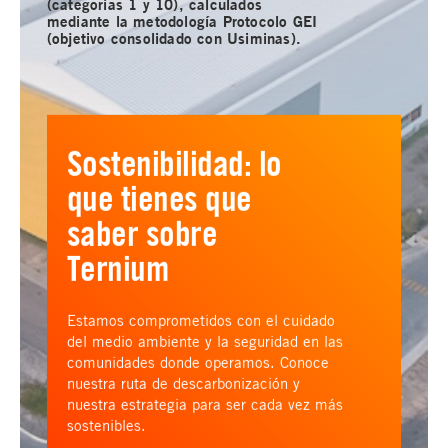
(categorías 1 y 10), calculados
mediante la metodología Protocolo GEI
(objetivo consolidado con Usiminas).
Sostenibilidad: lo
que tienes que
saber sobre
Ternium
Estamos comprometidos con el cuidado
del medio ambiente y la seguridad en las
comunidades donde operamos. Conoce
nuestra ruta de descarbonización y
nuestra estrategia para ser cada vez más
sostenibles.