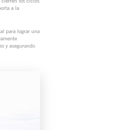
cierren los ciclos
orta a la
al para lograr una
itamente
tes y asegurando