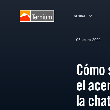
GLOBAL
05 enero 2021
Cómo 
el acer
la cha