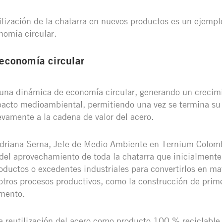
utilización de la chatarra en nuevos productos es un ejemp
nomía circular.
 economía circular
 una dinámica de economía circular, generando un crecimi
acto medioambiental, permitiendo una vez se termina su v
vamente a la cadena de valor del acero.
driana Serna, Jefe de Medio Ambiente en Ternium Colomb
 del aprovechamiento de toda la chatarra que inicialmente
roductos o excedentes industriales para convertirlos en ma
 otros procesos productivos, como la construcción de prime
mento.
la reutilización del acero como producto 100 % reciclable, 