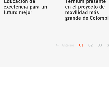
Educación de
Ternium presente
excelencia para un
en el proyecto de
futuro mejor
movilidad más
grande de Colomb
Anterior
S
01
02
03