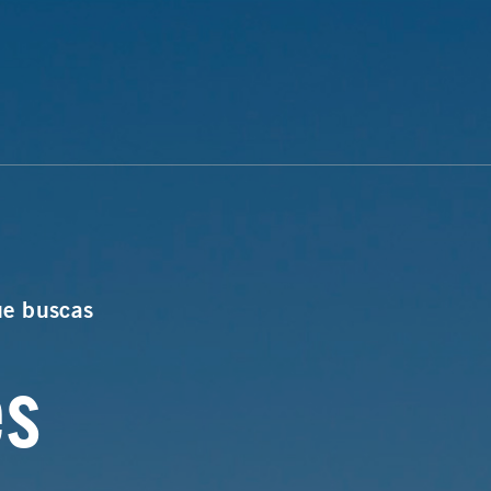
ue buscas
es