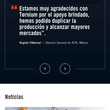
Estamos muy agradecidos con
Ternium por el apoyo brindado,
hemos podido duplicar la
producción y alcanzar mayores
— Gerente General, SISTEGUA, Guatemala.
mercados”.
— Director de Grupo Bercomat, Argentina
Rogelio Villarreal
— Socio Gerente de Esteban Cordero SRL,
— Director General de ATN, México
Argentina
— Director de Innovación en Transportes
CASTA, México
Noticias