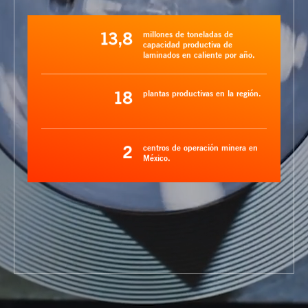
13,8
millones de toneladas de
capacidad productiva de
laminados en caliente por año.
18
plantas productivas en la región.
2
centros de operación minera en
México.