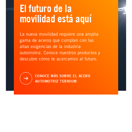
El futuro de la
movilidad está aquí
La nueva movilidad requiere una amplia
gama de aceros que cumplan con las
altas exigencias de la industria
automotriz. Conoce nuestros productos y
descubre cómo te acercamos al futuro.
CONOCE MÁS SOBRE EL ACERO
AUTOMOTRIZ TERNIUM