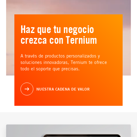
Haz que tu negocio
crezca con Ternium
A través de productos personalizados y
soluciones innovadoras, Ternium te ofrece
todo el soporte que precisas.
NUESTRA CADENA DE VALOR