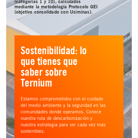
(categorías 1 y 10), calculados
mediante la metodología Protocolo GEI
(objetivo consolidado con Usiminas).
Sostenibilidad: lo
que tienes que
saber sobre
Ternium
Estamos comprometidos con el cuidado
del medio ambiente y la seguridad en las
comunidades donde operamos. Conoce
nuestra ruta de descarbonización y
nuestra estrategia para ser cada vez más
sostenibles.