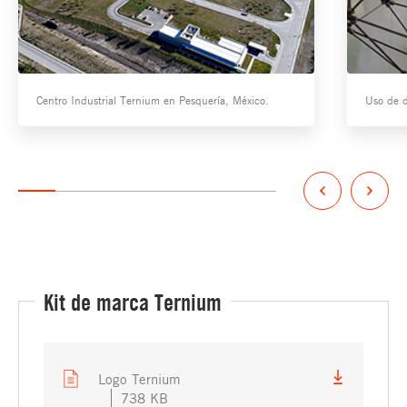
Centro Industrial Ternium en Pesquería, México.
Uso de d
Kit de marca Ternium
Logo Ternium
738 KB